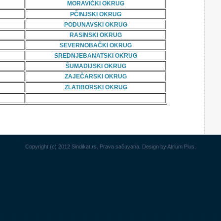
MORAVIČKI OKRUG
PČINJSKI OKRUG
PODUNAVSKI OKRUG
RASINSKI OKRUG
SEVERNOBAČKI OKRUG
SREDNJEBANATSKI OKRUG
ŠUMADIJSKI OKRUG
ZAJEČARSKI OKRUG
ZLATIBORSKI OKRUG
Copyright (c) 2012 Sindikat.rs. Prava sačuvana. Design by
Atrium Plus
.