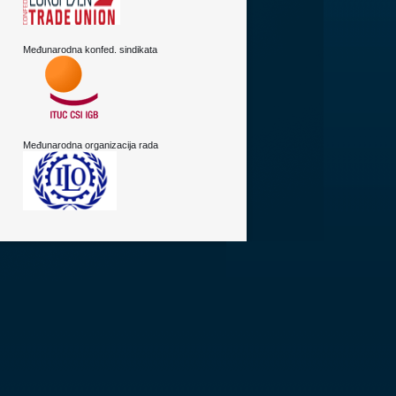
Međunarodna konfed. sindikata
Međunarodna organizacija rada