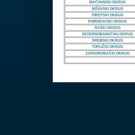
MAČVANSKI OKRUG
NIŠAVSKI OKRUG
PIROTSKI OKRUG
POMORAVSKI OKRUG
RAŠKI OKRUG
SEVERNOBANATSKI OKRUG
SREMSKI OKRUG
TOPLIČKI OKRUG
ZAPADNOBAČKI OKRUG