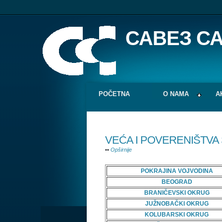
САВЕЗ С
POČETNA
O NAMA
A
VEĆA I POVERENIŠTVA 
••
Opširnije
POKRAJINA VOJVODINA
BEOGRAD
BRANIČEVSKI OKRUG
JUŽNOBAČKI OKRUG
KOLUBARSKI OKRUG