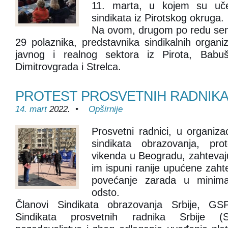
11. marta, u kojem su učes
sindikata iz Pirotskog okruga.
Na ovom, drugom po redu sem
29 polaznika, predstavnika sindikalnih organi
javnog i realnog sektora iz Pirota, Babuš
Dimitrovgrada i Strelca.
PROTEST PROSVETNIH RADNIK
14. mart
2022. •
Opširnije
Prosvetni radnici, u organizac
sindikata obrazovanja, pro
vikenda u Beogradu, zahtevaju
im ispuni ranije upućene zaht
povećanje zarada u minim
odsto.
Članovi Sindikata obrazovanja Srbije, GS
Sindikata prosvetnih radnika Srbije (