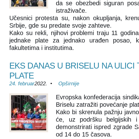
da se obezbedi siguran pos
istraživače.
Učesnici protesta su, nakon okupljanja, kren
Srbije, gde su predate svoje zahteve.
Kako su rekli, njihovi problemi traju 11 godina
jednake plate za jednako urađen posao, ka
fakultetima i institutima.
EKS DANAS U BRISELU NA ULICI
PLATE
24. februar
2022. •
Opširnije
Evropska konfederacija sindi
Briselu zatražiti povećanje pl
Kako bi skrenula pažnju javno
će, uz podršku belgijskih i
demonstrirati ispred zgrade S
od 14 do 15 časova.