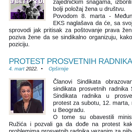
zajedničkim snagama, izboril
bolji položaj žena u društvu.
Povodom 8. marta - Međun
EKS naglašava da će, sa svoje
sprovodi jak pritisak za poštovanje prava žena
poziva žene da se sindikalno organizuju, kako 
poziciju.
PROTEST PROSVETNIH RADNIKA 
4. mart
2022. •
Opširnije
Članovi Sindikata obrazova
sindikata prosvetnih radnika 
Sindikata radnika u prosvet
protest za subotu, 12. marta,
u Beogradu.
O tome su obavestili minis
Ružića i pozvali ga da dođe na protest ka
problemima prosvetnih radnika vezanim za njihov