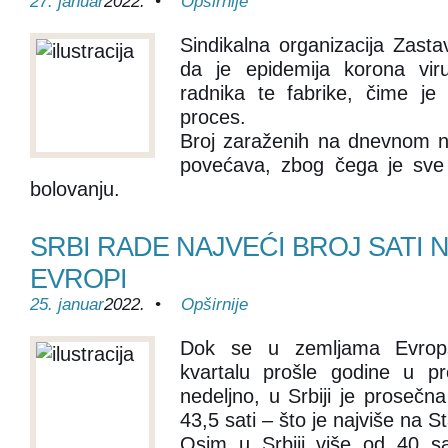
27. januar
2022. •
Opširnije
Sindikalna organizacija Zasta
da je epidemija korona vir
radnika te fabrike, čime je
proces.
Broj zaraženih na dnevnom 
povećava, zbog čega je sve 
bolovanju.
SRBI RADE NAJVEĆI BROJ SATI 
EVROPI
25. januar
2022. •
Opširnije
Dok se u zemljama Evrop
kvartalu prošle godine u pr
nedeljno, u Srbiji je prosečna
43,5 sati – što je najviše na 
Osim u Srbiji više od 40 sa