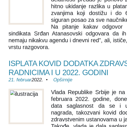
hitno ukidanje razlika u plata
zvanjima koji dostižu i do 
siguran posao za sve naučnike 
Na pitanje kakav odgovor o
sindikata Srđan Atanasovski odgovara da ih 
nemaju nikakvu agendu i dnevni red", ali, istič
vrstu razgovora.
ISPLATA KOVID DODATKA ZDRAV
RADNICIMA I U 2022. GODINI
21. februar
2022. •
Opširnije
Vlada Republike Srbije je na 
februara 2022. godine, done
data saglasnost da se i u 
nagrada, takozvani kovid do
zdravstvenim ustanovama u jav
Takođe, vlada je dala saglas