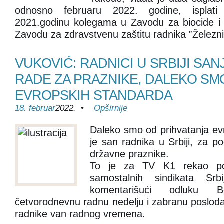
odnosno februaru 2022. godine, isplat
2021.godinu kolegama u Zavodu za biocide i 
Zavodu za zdravstvenu zaštitu radnika ˮŽeleznice
VUKOVIĆ: RADNICI U SRBIJI SAN
RADE ZA PRAZNIKE, DALEKO SM
EVROPSKIH STANDARDA
18. februar
2022. •
Opširnije
Daleko smo od prihvatanja evr
je san radnika u Srbiji, za p
državne praznike.
To je za TV K1 rekao po
samostalnih sindikata Srb
komentarišući odluku 
četvorodnevnu radnu nedelju i zabranu posloda
radnike van radnog vremena.