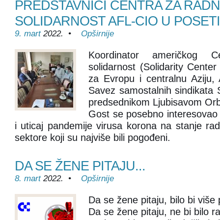
PREDSTAVNICI CENTRA ZA RAD
SOLIDARNOST AFL-CIO U POSET
9. mart
2022. •
Opširnije
Koordinator američkog C
solidarnost (Solidarity Cente
za Evropu i centralnu Aziju, 
Savez samostalnih sindikata S
predsednikom Ljubisavom Or
Gost se posebno interesovao 
i uticaj pandemije virusa korona na stanje radn
sektore koji su najviše bili pogođeni.
DA SE ŽENE PITAJU...
8. mart
2022. •
Opširnije
Da se žene pitaju, bilo bi više
Da se žene pitaju, ne bi bilo ra