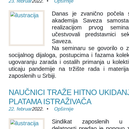
23. februar
2022. •
Opširnije
Danas je zvanično počela 
akademija Saveza samostaln
realizacijom prvog semi
učestvovali predstavnici s
Saveza.
Na seminaru se govorilo o z
socijalnog dijaloga, postupcima i fazama kole
ugovaranju zarada i ostalih primanja u kolekt
uticaju pandemije na tržište rada i materijal
zaposlenih u Srbiji.
NAUČNICI TRAŽE HITNO UKIDANJ
PLATAMA ISTRAŽIVAČA
22. februar
2022. •
Opširnije
Sindikat zaposlenih u na
delatnosti predao je ponovo z