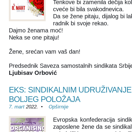
Tenkove bi zamenila dečija kol
cveće bi bila svakodnevica.
Da se žene pitaju, dijalog bi l
radnik bi svoje rekao.
Dajmo ženama moć!
Neka se one pitaju!
Žene, srećan vam vaš dan!
Predsednik Saveza samostalnih sindikata Srbij
Ljubisav Orbović
EKS: SINDIKALNIM UDRUŽIVANJ
BOLJEG POLOŽAJA
7. mart
2022. •
Opširnije
Evropska konfederacija sindi
zaposlene žene da se sindikal