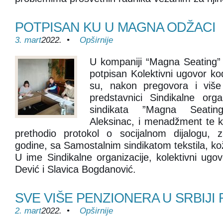
POTPISAN KU U MAGNA ODŽACI
3. mart
2022. •
Opširnije
U kompaniji “Magna Seating” 
potpisan Kolektivni ugovor k
su, nakon pregovora i više 
predstavnici Sindikalne org
sindikata ”Magna Seatin
Aleksinac, i menadžment te 
prethodio protokol o socijalnom dijalogu, z
godine, sa Samostalnim sindikatom tekstila, kož
U ime Sindikalne organizacije, kolektivni ugo
Dević i Slavica Bogdanović.
SVE VIŠE PENZIONERA U SRBIJI 
2. mart
2022. •
Opširnije