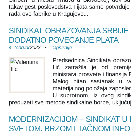
takav gest poslovodstva Fijata samo potvrđuje
rada ove fabrike u Kragujevcu.
SINDIKAT OBRAZOVANJA SRBIJE 
DODATNO POVEĆANJE PLATA
4. februar
2022. •
Opširnije
Predsednica Sindikata obrazov
Ilić zatražila je od premi
ministara prosvete i finansija
Malog hitan sastanak u ve
materijalnog položaja zaposlen
U suprotnom, iz ovog sindik
preduzeti sve metode sindikalne borbe, uključuju
MODERNIZACIJOM – SINDIKAT U
SVETOM, BRZOM I TAČNOM INF