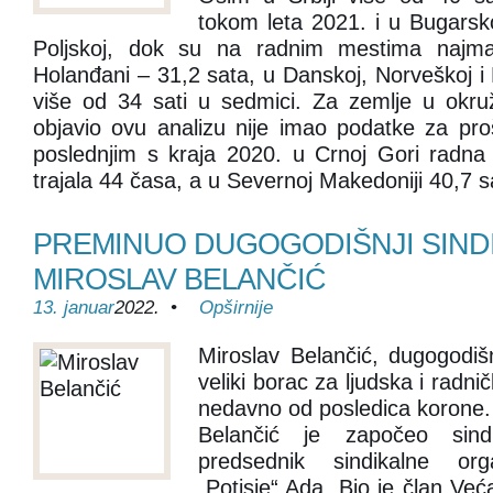
tokom leta 2021. i u Bugarsko
Poljskoj, dok su na radnim mestima najma
Holanđani – 31,2 sata, u Danskoj, Norveškoj 
više od 34 sati u sedmici. Za zemlje u okruž
objavio ovu analizu nije imao podatke za pro
poslednjim s kraja 2020. u Crnoj Gori radna
trajala 44 časa, a u Severnoj Makedoniji 40,7 sa
PREMINUO DUGOGODIŠNJI SIND
MIROSLAV BELANČIĆ
13. januar
2022. •
Opširnije
Miroslav Belančić, dugogodišn
veliki borac za ljudska i radn
nedavno od posledica korone.
Belančić je započeo sindi
predsednik sindikalne org
„Potisje“ Ada. Bio je član Ve