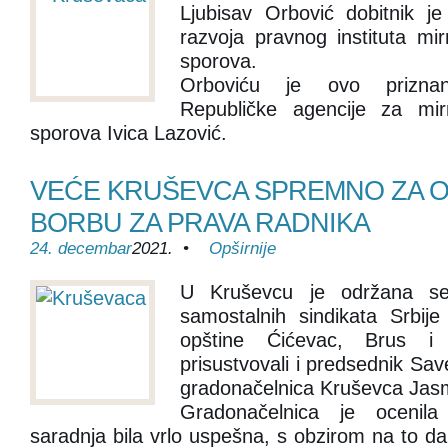
Ljubisav Orbović dobitnik j
razvoja pravnog instituta mi
sporova.
Orboviću je ovo priznan
Republičke agencije za mir
sporova Ivica Lazović.
VEĆE KRUŠEVCA SPREMNO ZA 
BORBU ZA PRAVA RADNIKA
24. decembar
2021. •
Opširnije
U Kruševcu je održana s
samostalnih sindikata Srbij
opštine Ćićevac, Brus i 
prisustvovali i predsednik Sav
gradonačelnica Kruševca Jasm
Gradonačelnica je ocenil
saradnja bila vrlo uspešna, s obzirom na to da 