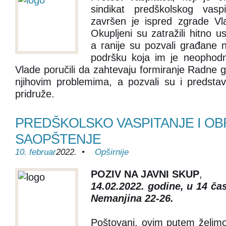
sindikat predškolskog vasp
završen je ispred zgrade Vl
Okupljeni su zatražili hitno u
a ranije su pozvali građane n
podršku koja im je neophodna
Vlade poručili da zahtevaju formiranje Radne g
njihovim problemima, a pozvali su i predsta
pridruže.
PREDŠKOLSKO VASPITANJE I OB
SAOPŠTENJE
10. februar
2022. •
Opširnije
POZIV NA JAVNI SKUP
,
14.02.2022. godine, u 14 č
Nemanjina 22-26.
Poštovani, ovim putem želim