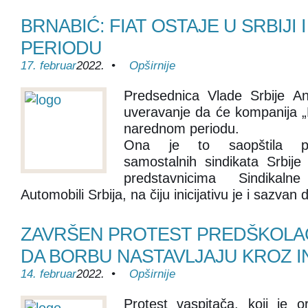
BRNABIĆ: FIAT OSTAJE U SRBIJI
PERIODU
17. februar
2022. •
Opširnije
Predsednica Vlade Srbije An
uveravanje da će kompanija „Fi
narednom periodu.
Ona je to saopštila pr
samostalnih sindikata Srbije
predstavnicima Sindikalne
Automobili Srbija, na čiju inicijativu je i sazvan
ZAVRŠEN PROTEST PREDŠKOLAC
DA BORBU NASTAVLJAJU KROZ I
14. februar
2022. •
Opširnije
Protest vaspitača, koji je 