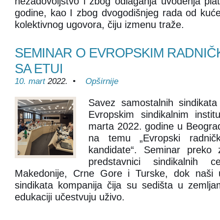
nezadovoljstvo i zbog odlaganja uvođenja pla
godine, kao I zbog dvogodišnjeg rada od kuć
kolektivnog ugovora, čiju izmenu traže.
SEMINAR O EVROPSKIM RADNIČK
SA ETUI
10. mart
2022. •
Opširnije
Savez samostalnih sindikata
Evropskim sindikalnim insti
marta 2022. godine u Beogra
na temu „Evropski radničk
kandidate“. Seminar preko 
predstavnici sindikalnih 
Makedonije, Crne Gore i Turske, dok naši uč
sindikata kompanija čija su sedišta u zemlj
edukaciji učestvuju uživo.