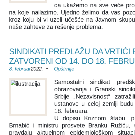
da ukažemo na sve veće pro
na koje nailazimo. Ujedno želimo da vas poz
kroz koju bi vi uzeli učešće na Javnom skupu
naše zahteve za rešenje problema.
SINDIKATI PREDLAŽU DA VRTIĆI
ZATVORENI OD 14. DO 18. FEBR
8. februar
2022. •
Opširnije
Samostalni sindikat predšk
obrazovanja i Granski sindik
Srbije „Nezavisnost“ zatraž
ustanove u celoj zemlji bud
18. februara.
U dopisu Kriznom štabu, pr
Brnabić i ministru prosvete Branku Ružiću, s
pravdaju aktuelnom epidemiološkom situac