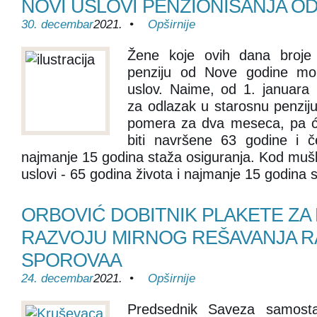
NOVI USLOVI PENZIONISANJA OD
30. decembar
2021. •
Opširnije
Žene koje ovih dana broje
penziju od Nove godine mo
uslov. Naime, od 1. januara 
za odlazak u starosnu penzij
pomera za dva meseca, pa ć
biti navršene 63 godine i č
najmanje 15 godina staža osiguranja. Kod muška
uslovi - 65 godina života i najmanje 15 godina 
ORBOVIĆ DOBITNIK PLAKETE ZA
RAZVOJU MIRNOG REŠAVANJA R
SPOROVAA
24. decembar
2021. •
Opširnije
Predsednik Saveza samostal