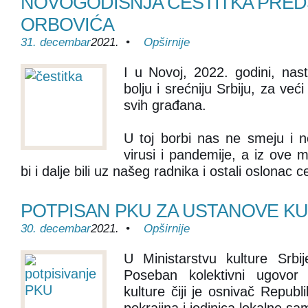
NOVOGODIŠNJA ČESTITKA PRED
ORBOVIĆA
31. decembar
2021. •
Opširnije
I u Novoj, 2022. godini, nas
bolju i srećniju Srbiju, za već
svih građana.
U toj borbi nas ne smeju i ne
virusi i pandemije, a iz ove 
bi i dalje bili uz našeg radnika i ostali oslonac ce
POTPISAN PKU ZA USTANOVE K
30. decembar
2021. •
Opširnije
U Ministarstvu kulture Srbi
Poseban kolektivni ugovor
kulture čiji je osnivač Repub