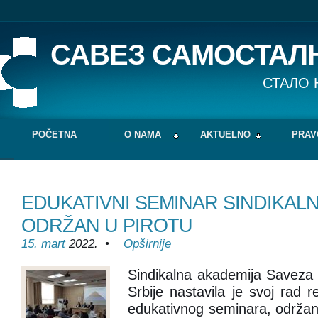
САВЕЗ САМОСТАЛ
СТАЛО 
POČETNA
O NAMA
AKTUELNO
PRAV
EDUKATIVNI SEMINAR SINDIKAL
ODRŽAN U PIROTU
15. mart
2022. •
Opširnije
Sindikalna akademija Saveza 
Srbije nastavila je svoj rad r
edukativnog seminara, održan