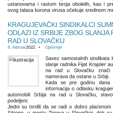
ustanovama i rastom broja obolelih, kao i p
ovog talasa korona virusa očekuje sredinom 
KRAGUJEVAČKI SINDIKALCI SUMN
ODLAZI IZ SRBIJE ZBOG SLANJA
RAD U SLOVAČKU
8. februar
2022. •
Opširnije
Savez samostalnih sindikata
slanje radnika Fijat Krajsler 
na rad u Slovačku znači
namerava da ostane u Srbiji.
Kada se pre godinu dana p
informacija o odlasku kragujev
automobili Srbija na rad u Slovačku, stavo
podeljeni.
Jedni su tvrdili da se radi o dobro plaćenom 
Sitroen, u mestu Trnava u Slovačkoj, dok su