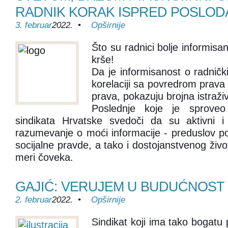
RADNIK KORAK ISPRED POSLOD
3. februar
2022. •
Opširnije
Što su radnici bolje informisa
krše!
Da je informisanost o radnič
korelaciji sa povredrom prava
prava, pokazuju brojna istraži
Poslednje koje je sproveo
sindikata Hrvatske svedoči da su aktivni i 
razumevanje o moći informacije - preduslov pos
socijalne pravde, a tako i dostojanstvenog živ
meri čoveka.
GAJIĆ: VERUJEM U BUDUĆNOST
2. februar
2022. •
Opširnije
Sindikat koji ima tako bogatu