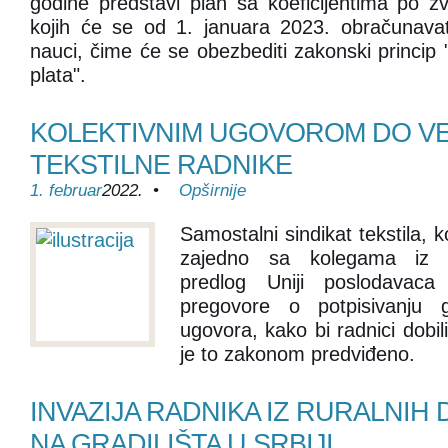
godine predstavi plan sa koeficijentima po 
kojih će se od 1. januara 2023. obračunavati 
nauci, čime će se obezbediti zakonski princip 
plata".
KOLEKTIVNIM UGOVOROM DO VE
TEKSTILNE RADNIKE
1. februar
2022. •
Opširnije
Samostalni sindikat tekstila, 
zajedno sa kolegama iz Ne
predlog Uniji poslodavaca
pregovore o potpisivanju g
ugovora, kako bi radnici dobi
je to zakonom predviđeno.
INVAZIJA RADNIKA IZ RURALNIH 
NA GRADILIŠTA U SRBIJI