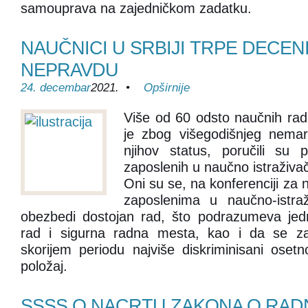
samouprava na zajedničkom zadatku.
NAUČNICI U SRBIJI TRPE DECEN
NEPRAVDU
24. decembar
2021. •
Opširnije
Više od 60 odsto naučnih radn
je zbog višegodišnjeg nema
njihov status, poručili su p
zaposlenih u naučno istraživačk
Oni su se, na konferenciji za n
zaposlenima u naučno-istraž
obezbedi dostojan rad, što podrazumeva jed
rad i sigurna radna mesta, kao i da se za
skorijem periodu najviše diskriminisani osetn
položaj.
SSSS O NACRTU ZAKONA O RADN