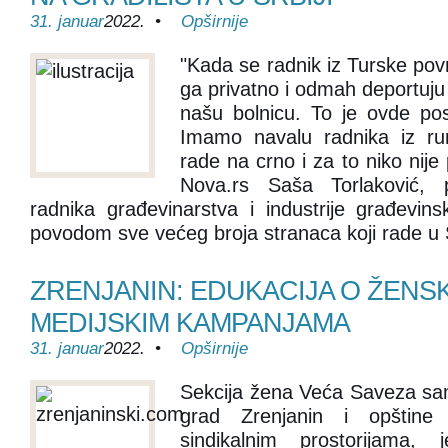
31. januar
2022. •
Opširnije
"Kada se radnik iz Turske povr
ga privatno i odmah deportuju 
našu bolnicu. To je ovde po
Imamo navalu radnika iz rur
rade na crno i za to niko nije
Nova.rs Saša Torlaković, p
radnika građevinarstva i industrije građevins
povodom sve većeg broja stranaca koji rade u S
ZRENJANIN: EDUKACIJA O ŽENSK
MEDIJSKIM KAMPANJAMA
31. januar
2022. •
Opširnije
Sekcija žena Veća Saveza sam
grad Zrenjanin i opštine 
sindikalnim prostorijama, 