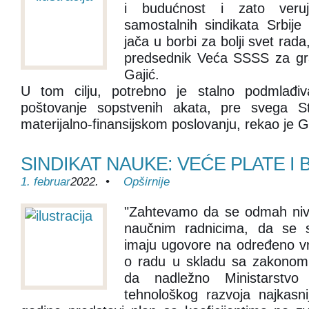
i budućnost i zato ver
samostalnih sindikata Srbije 
jača u borbi za bolji svet rada,
predsednik Veća SSSS za gr
Gajić.
U tom cilju, potrebno je stalno podmlađiv
poštovanje sopstvenih akata, pre svega St
materijalno-finansijskom poslovanju, rekao je Ga
SINDIKAT NAUKE: VEĆE PLATE I 
1. februar
2022. •
Opširnije
"Zahtevamo da se odmah nive
naučnim radnicima, da se s
imaju ugovore na određeno v
o radu u skladu sa zakonom
da nadležno Ministarstvo
tehnološkog razvoja najkas