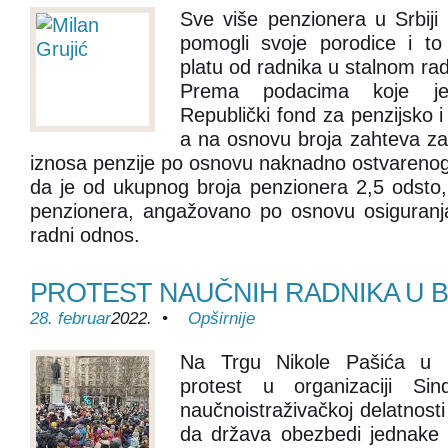
Sve više penzionera u Srbiji r
pomogli svoje porodice i t
platu od radnika u stalnom r
Prema podacima koje je
Republički fond za penzijsko i
a na osnovu broja zahteva z
iznosa penzije po osnovu naknadno ostvarenog 
da je od ukupnog broja penzionera 2,5 odsto
penzionera, angažovano po osnovu osiguranja 
radni odnos.
PROTEST NAUČNIH RADNIKA U
28. februar
2022. •
Opširnije
Na Trgu Nikole Pašića u 
protest u organizaciji Sin
naučnoistraživačkoj delatnosti
da država obezbedi jednake 