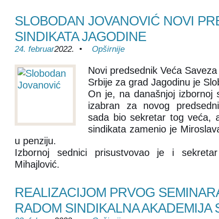
SLOBODAN JOVANOVIĆ NOVI PR
SINDIKATA JAGODINE
24. februar
2022. •
Opširnije
Novi predsednik Veća Saveza 
Srbije za grad Jagodinu je Sl
On je, na današnjoj izbornoj 
izabran za novog predsedni
sada bio sekretar tog veća, 
sindikata zamenio je Miroslava
u penziju.
Izbornoj sednici prisustvovao je i sekre
Mihajlović.
REALIZACIJOM PRVOG SEMINARA
RADOM SINDIKALNA AKADEMIJA 