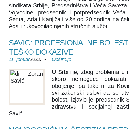
sindikata Srbije, Predsedništva i Veća Saveza
Vojvodine, predsednik i potpredsednik Veća
Senta, Ada i Kanjiža i više od 20 godina na č
Ada i rukovodilac njenih stručnih službi. ....
SAVIĆ: PROFESIONALNE BOLESTI
TEŠKO DOKAZIVE
11. januar
2022. •
Opširnije
U Srbiji je, zbog problema u m
skoro nemoguće dokazati 
oboljenje, pa tako ni za Kovi
svi zakonski uslovi da se utv
bolest, izjavio je predsednik 
zdravstvu i socijalnoj zašt
Savić....