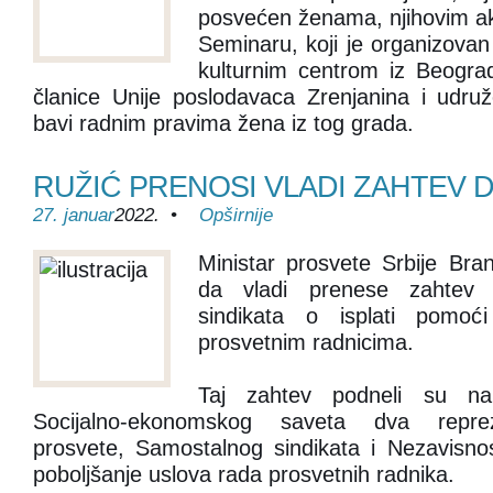
posvećen ženama, njihovim ak
Seminaru, koji je organizova
kulturnim centrom iz Beograd
članice Unije poslodavaca Zrenjanina i udru
bavi radnim pravima žena iz tog grada.
RUŽIĆ PRENOSI VLADI ZAHTEV D
27. januar
2022. •
Opširnije
Ministar prosvete Srbije Bran
da vladi prenese zahtev d
sindikata o isplati pomoć
prosvetnim radnicima.
Taj zahtev podneli su na 
Socijalno-ekonomskog saveta dva repreze
prosvete, Samostalnog sindikata i Nezavisnos
poboljšanje uslova rada prosvetnih radnika.