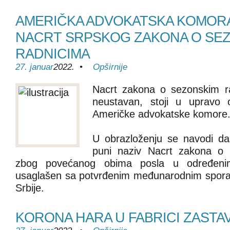
AMERIČKA ADVOKATSKA KOMORA
NACRT SRPSKOG ZAKONA O SE
RADNICIMA
27. januar
2022. •
Opširnije
Nacrt zakona o sezonskim ra
neustavan, stoji u upravo o
Američke advokatske komore
U obrazloženju se navodi da n
puni naziv Nacrt zakona o
zbog povećanog obima posla u određenim 
usaglašen sa potvrđenim međunarodnim spor
Srbije.
KORONA HARA U FABRICI ZASTA